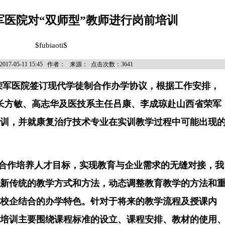
军医院对“双师型”教师进行岗前培训
$fubiaoti$
17-05-11 15:45 作者： 来源： 点击次数：3641
荣军医院签订现代学徒制合作办学协议，根据工作安排，
长方敏、高志华及医技系主任吕康、李成琼赴
山西省
荣军
训
，并就
康复治疗技术专业在实训教学过程中
可能出现
合作培养人才
目标
，实现教育与企业需求的无缝对接，我
新传统的教学方式和方法，动态调整教育教学的方法和
校企结合的办学特色。
针对于将来的教学流程及授课内
培训主要围绕
课程标准的设立、课程安排
、
教材的使用