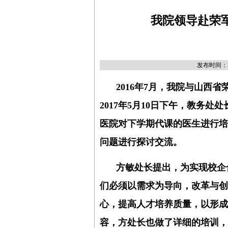
我院领导赴荣
发布时间：20
2016
年
7
月，我院与
山西省
2017
年
5
月
10
日下午
，
教务处
处
医院对下学期代课的医生进行培
问题进行
探讨交流
。
方敏
处长提出，
为实现校企
们必须以需求为导向，改革与创
心，提高人才培养质量，以形成
容，方处长也做了详细的培训，