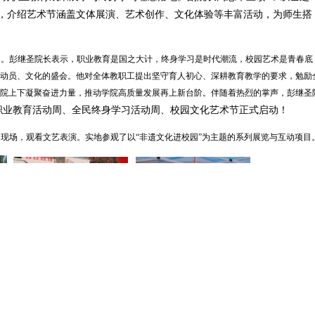
》，介绍艺术节涵盖文体展演、艺术创作、文化体验等丰富活动，为师生搭
动。彭继圣院长表示，职业教育是国之大计，终身学习是时代潮流，校园艺术是青春底
动员、文化的盛会。他对全体教职工提出坚守育人初心、深耕教育教学的要求，勉励
院上下凝聚奋进力量，推动学院高质量发展再上新台阶。伴随着热烈的掌声，彭继圣
 年职业教育活动周、全民终身学习活动周、校园文化艺术节正式启动！
动现场，观看文艺表演。实地参观了以
“非遗文化进校园”为主题的系列展览与互动项目
动周的开展，既是学院落实立德树人根本任务的生动载体，也是展示办学
山西老区职业技术学院将以此次活动为契机，持续深化职业教育改革，营
培养更多高素质技术技能人才、服务地方经济社会发展贡献老区职院力